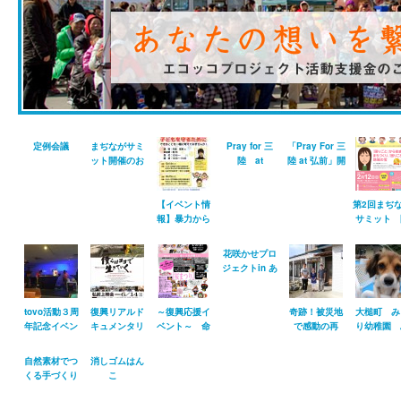
定例会議
まぢながサミ
Pray for 三
「Pray For 三
ット開催のお
陸 at
陸 at 弘前」開
知らせ【イベ
HIROSAKI ご
催のお知らせ
ント紹介】
来場ありがと
うございまし
【イベント情
第2回まぢ
た。
報】暴力から
サミット 
こどもをまも
催のお知ら
るためにでき
花咲かせプロ
ることを一緒
ジェクトin あ
に考えてみま
おもり！~イベ
せんか！
ント紹介
tovo活動３周
復興リアルド
～復興応援イ
奇跡！被災地
大槌町 み
年記念イベン
キュメンタリ
ベント～ 命
で感動の再
り幼稚園 
ト「THREE
ーFILM 『僕ら
と未来が輝く
会！～樋口さ
れあい動物
BASE
はココで生き
日
ん
ンド開催し
自然素材でつ
消しゴムはん
HITS!!」に参
ていく』弘前
した。【そ
くる手づくり
こ
加してきまし
上映会
１】
雑貨 ちゃな
GARDENGARDEN
た。