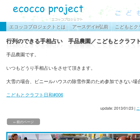
エコッコプロジェクトとは
アースデイin弘前
こどもとク
行列のできる手相占い 手品農園／こどもとクラフ
手品農園です。
いつもどうり手相占いをさせて頂きます。
大雪の場合、ビニールハウスの除雪作業のため参加できない場
こどもとクラフト日和#006
update: 2013/01/23
|
こ
←前のページ