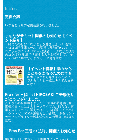
topics
定例会議
いつもどうりの定例会議を行いました。
まぢながサミット開催のお知らせ【イベ
ント紹介】
一緒にたのしむ「なかま」を捕まえよう！ 会場
ヒロロ３階健康ホール （弘前市駅前町9-20） プ
ログラム 第１部13:30～ 出演者トークなかま獲得
のコツは?? 地域で活躍する人をお招きして、 そ
れぞれの活動やなかまづく
→続きを読む
【イベント情報】暴力から
こどもをまもるためにでき
ることを一緒に考えてみま
暴力からこどもをまもるために、
できることを一緒に考えてみませ
せんか！
んか！
Pray for 三陸 at HIROSAKI ご来場あり
がとうございました。
たくさんの反響頂きました。 23歳の若き語り部、
東梅和貴さんによるトークライブの、飾らない言
葉でストレートに訴えかけてくるお話。 イーハト
ーヴシンガーズズの素晴らしい合唱。 さらにシン
ガーソングライター松本哲也さんの弾き
→続きを
読む
「Pray For 三陸 at 弘前」開催のお知らせ
9月3日（日）弘前市（土手町コミュニティパー