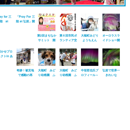
ay for 三
「Pray For 三
陸 at
陸 at 弘前」開
ROSAKI ご
催のお知らせ
場ありがと
ございまし
第2回まぢなか
第６回市民ボ
大槌町みどり
オーロラスラ
た。
サミット 開
ランティア交
ようちえん
イドショー開
催のお知らせ
流まつり 開
「ふれあい動
催！Beautiful
催のお知らせ
物ランド」を
Sky…Our
咲かせプロ
行ってきまし
Planet
クトin あ
た。
り！~イベ
ント紹介
奇跡！被災地
大槌町 みど
大槌町 みど
中垣哲也氏プ
弘前で世界一
で感動の再
り幼稚園 ふ
り幼稚園 ふ
ロフィール～
きれいな
会！～樋口さ
れあい動物ラ
れあい動物ラ
公式ホームペ
SORAを見よ
ん
ンド開催しま
ンド開催しま
ージより
う 開催
した。【その
した。【その
１】
２】