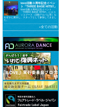
tovo活動３周年記念イベン
ト「THREE BASE HITS!!」
に参加してきました。
tovo活動３周年記念イベント
「THREE BASE HITS!!」にエコ
ッコブース（活動アルバム等）も
わずかに展示し、スタッフとして参加してきまし
た。
»
全ての活動