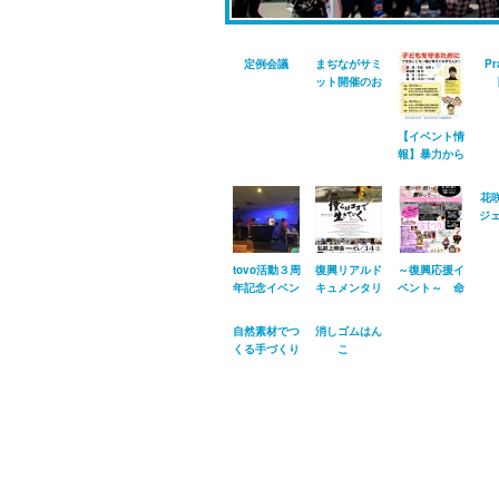
定例会議
まぢながサミ
Pr
ット開催のお
知らせ【イベ
HI
ント紹介】
来
う
【イベント情
報】暴力から
こどもをまも
るためにでき
花
ることを一緒
ジェ
に考えてみま
おも
せんか！
tovo活動３周
復興リアルド
～復興応援イ
年記念イベン
キュメンタリ
ベント～ 命
ト「THREE
ーFILM 『僕ら
と未来が輝く
BASE
はココで生き
日
自然素材でつ
消しゴムはん
HITS!!」に参
ていく』弘前
くる手づくり
こ
加してきまし
上映会
雑貨 ちゃな
GARDENGARDEN
た。
べこ工房／こ
／こどもとク
どもとクラフ
ラフト日和
ト日和#007
#007