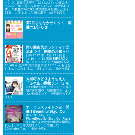
ク）で、東日本大震災（2011.3.11）の被災地で
もある“三陸”に思いを寄せるイベントが行われま
す。 高校生の時に東日本大震災を経験した若干･
23歳、大槌(おおつち)町の若き
→続きを読む
第2回まぢなかサミット 開
催のお知らせ
第６回市民ボランティア交
流まつり 開催のお知らせ
日時 2017 年 2月 12 日(日)
10:30～14:30 場所 HIRORO 3
階 ヒロスクエア 入場無料 発表
10 :40 ～ 弘前学 院大吹奏楽団 11 :10 ～ おはな
しるん おはなしるん 「楽しいおは
→続きを読む
大槌町みどりようちえん
「ふれあい動物ランド」を
行ってきました。
3.11以降定期的に行っている被災
地の保育園や、幼稚園での「ふれ
あい動物ランド」を先日行ってき
ました。
オーロラスライドショー開
催！Beautiful Sky…Our
Planet
Beautiful Sky…Our
PlanetBeautiful Sky…Our Planet
長い年月をかけ氷の世界で撮影さ
れたオーロラを大型スクリーンで愉しむ
90minutes Trip。
→続きを読む